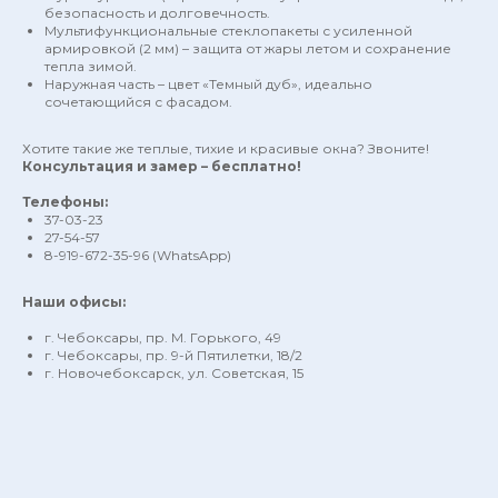
безопасность и долговечность.
Мультифункциональные стеклопакеты с усиленной
армировкой (2 мм) – защита от жары летом и сохранение
тепла зимой.
Наружная часть – цвет «Темный дуб», идеально
сочетающийся с фасадом.
Хотите такие же теплые, тихие и красивые окна? Звоните!
Консультация и замер – бесплатно!
Телефоны:
37-03-23
27-54-57
8-919-672-35-96 (WhatsApp)
Наши офисы:
г. Чебоксары, пр. М. Горького, 49
г. Чебоксары, пр. 9-й Пятилетки, 18/2
г. Новочебоксарск, ул. Советская, 15